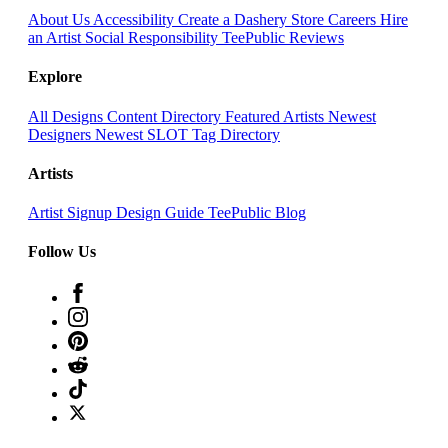
About Us
Accessibility
Create a Dashery Store
Careers
Hire
an Artist
Social Responsibility
TeePublic Reviews
Explore
All Designs
Content Directory
Featured Artists
Newest
Designers
Newest SLOT
Tag Directory
Artists
Artist Signup
Design Guide
TeePublic Blog
Follow Us