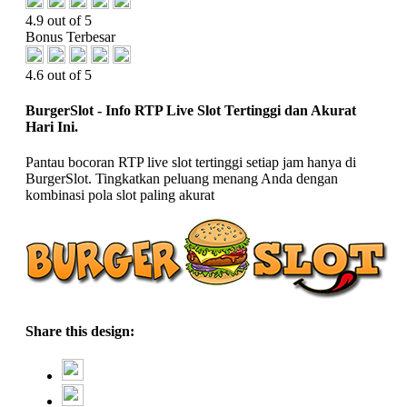
4.9 out of 5
Bonus Terbesar
4.6 out of 5
BurgerSlot - Info RTP Live Slot Tertinggi dan Akurat
Hari Ini.
Pantau bocoran RTP live slot tertinggi setiap jam hanya di
BurgerSlot. Tingkatkan peluang menang Anda dengan
kombinasi pola slot paling akurat
Share this design: