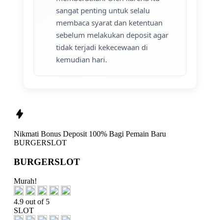
sangat penting untuk selalu
membaca syarat dan ketentuan
sebelum melakukan deposit agar
tidak terjadi kekecewaan di
kemudian hari.
Nikmati
Bonus Deposit 100%
Bagi Pemain Baru
BURGERSLOT
BURGERSLOT
Murah!
4.9 out of 5
SLOT