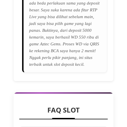
ada beda perlakuan sama yang deposit
besar. Saya suka karena ada fitur RTP
Live yang bisa dilihat sebelum main,
jadi saya bisa pilih game yang lagi
panas. Buktinya, dari deposit 5000
kemarin, saya berhasil WD 550 ribu di
game Aztec Gems. Proses WD via QRIS
ke rekening BCA saya hanya 2 menit!
Nggak perlu pikir panjang, ini situs
terbaik untuk slot deposit kecil.
FAQ SLOT