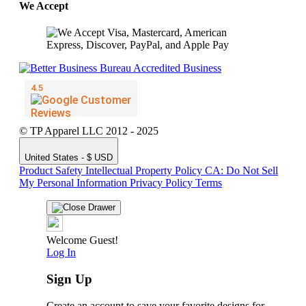
We Accept
© TP Apparel LLC 2012 - 2025
United States - $ USD
Product Safety
Intellectual Property Policy
CA: Do Not Sell
My Personal Information
Privacy Policy
Terms
Welcome Guest!
Log In
Sign Up
Create an account to save your favorite designs for