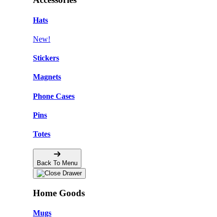
Hats
New!
Stickers
Magnets
Phone Cases
Pins
Totes
Back To Menu
Home Goods
Mugs