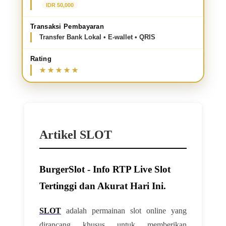
IDR 50,000
Transaksi Pembayaran
Transfer Bank Lokal • E-wallet • QRIS
Rating
Artikel SLOT
BurgerSlot - Info RTP Live Slot
Tertinggi dan Akurat Hari Ini.
SLOT
adalah permainan slot online yang
dirancang khusus untuk memberikan