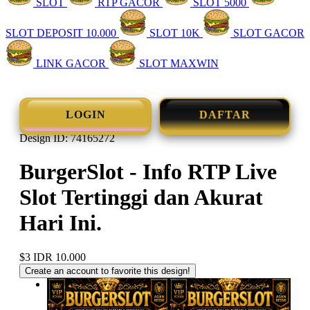
SLOT
RTP GACOR
SLOT 5000
SLOT DEPOSIT 10.000
SLOT 10K
SLOT GACOR
LINK GACOR
SLOT MAXWIN
LOGIN
DAFTAR
Design ID: 74165272
BurgerSlot - Info RTP Live
Slot Tertinggi dan Akurat
Hari Ini.
$3
IDR 10.000
Create an account to favorite this design!