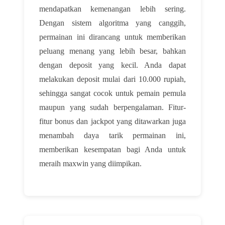
mendapatkan kemenangan lebih sering.
Dengan sistem algoritma yang canggih,
permainan ini dirancang untuk memberikan
peluang menang yang lebih besar, bahkan
dengan deposit yang kecil. Anda dapat
melakukan deposit mulai dari 10.000 rupiah,
sehingga sangat cocok untuk pemain pemula
maupun yang sudah berpengalaman. Fitur-
fitur bonus dan jackpot yang ditawarkan juga
menambah daya tarik permainan ini,
memberikan kesempatan bagi Anda untuk
meraih maxwin yang diimpikan.