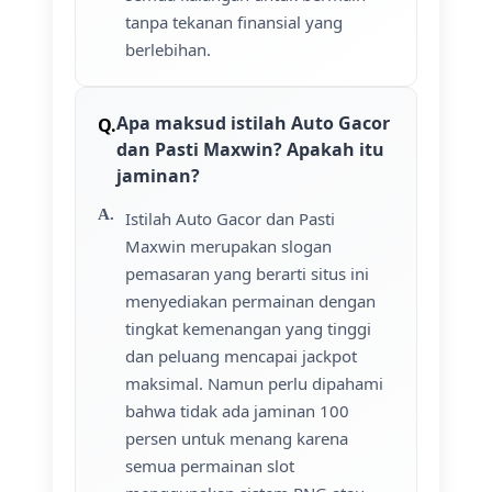
tanpa tekanan finansial yang
berlebihan.
Apa maksud istilah Auto Gacor
dan Pasti Maxwin? Apakah itu
jaminan?
Istilah Auto Gacor dan Pasti
Maxwin merupakan slogan
pemasaran yang berarti situs ini
menyediakan permainan dengan
tingkat kemenangan yang tinggi
dan peluang mencapai jackpot
maksimal. Namun perlu dipahami
bahwa tidak ada jaminan 100
persen untuk menang karena
semua permainan slot